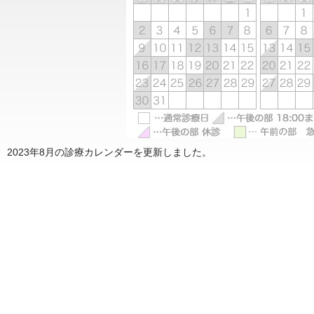
2023年8月の診療カレンダーを更新しました。